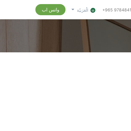
واتس اب
+965 978484
الْعَرَبيّة