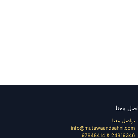
صل معنا
تواصل معنا
info@mutawaandsahni.com
24819346 & 97848414