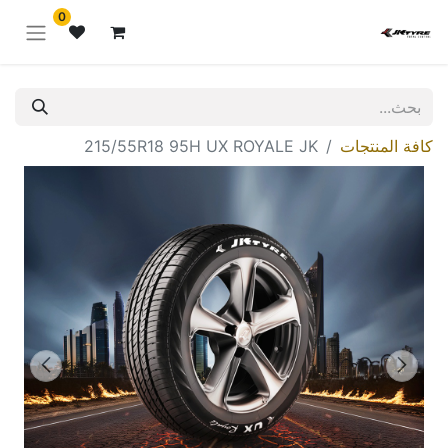
0
كافة المنتجات
215/55R18 95H UX ROYALE JK